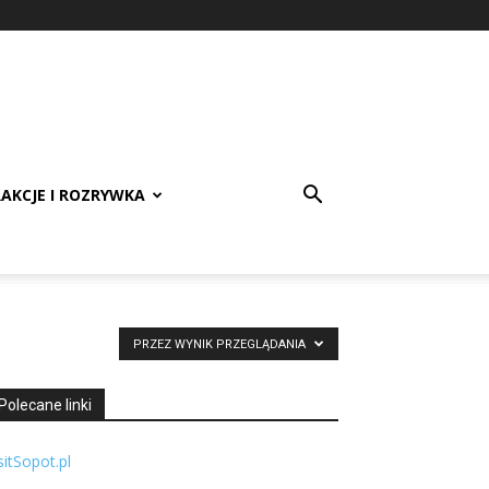
AKCJE I ROZRYWKA
PRZEZ WYNIK PRZEGLĄDANIA
Polecane linki
sitSopot.pl