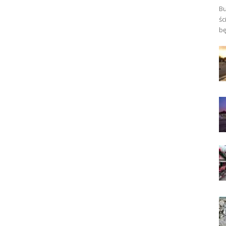
Bu
śc
bę