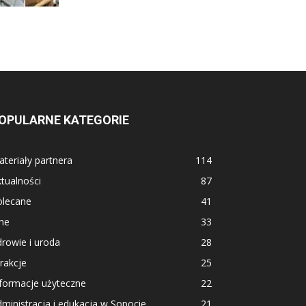
OPULARNE KATEGORIE
teriały partnera
114
tualności
87
olecane
41
ne
33
rowie i uroda
28
rakcje
25
formacje użyteczne
22
ministracja i edukacja w Sopocie
21