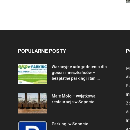
POPULARNE POSTY
P
Wakacyjne udogodnienia dla
Ma
gości i mieszkańców –
Ak
bezpłatne parkingi i tani...
P
In
Małe Molo – wyjątkowa
restauracja w Sopocie
Zd
At
In
Parkingi w Sopocie
Ad