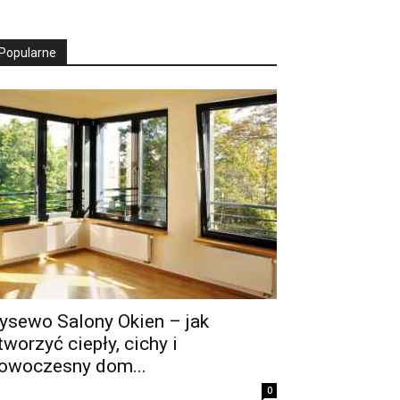
Popularne
ysewo Salony Okien – jak
tworzyć ciepły, cichy i
owoczesny dom...
0