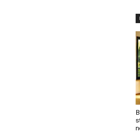
B
s
n