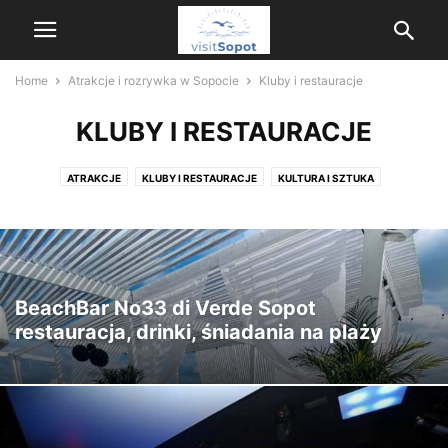
Home
Atrakcje i rozrywka w Sopocie
Kluby i restauracje
KLUBY I RESTAURACJE
ATRAKCJE
KLUBY I RESTAURACJE
KULTURA I SZTUKA
BeachBar No33 di Verde Sopot
restauracja, drinki, śniadania na plaży