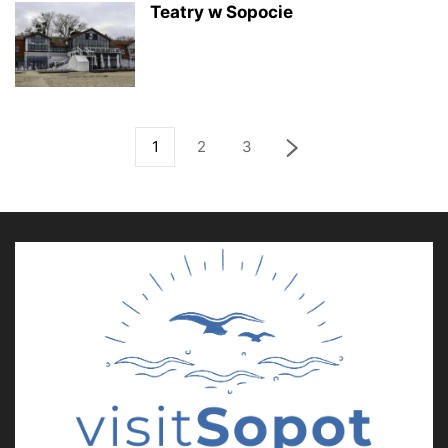
Teatry w Sopocie
1
2
3