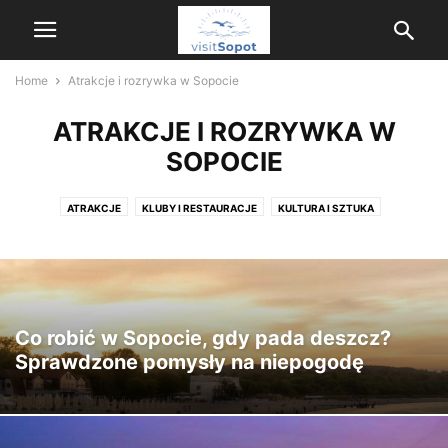
Home
Atrakcje i rozrywka w Sopocie
ATRAKCJE I ROZRYWKA W
SOPOCIE
ATRAKCJE
KLUBY I RESTAURACJE
KULTURA I SZTUKA
Co robić w Sopocie, gdy pada deszcz?
Sprawdzone pomysły na niepogodę