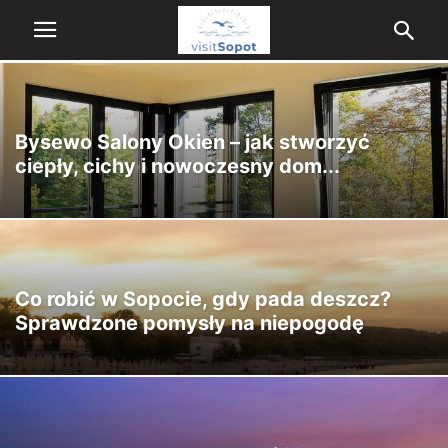
Bysewo Salony Okien – jak stworzyć
ciepły, cichy i nowoczesny dom...
Co robić w Sopocie, gdy pada deszcz?
Sprawdzone pomysły na niepogodę