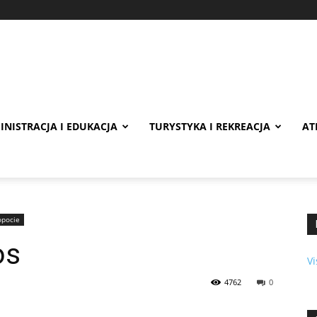
INISTRACJA I EDUKACJA
TURYSTYKA I REKREACJA
AT
opocie
os
Vi
4762
0