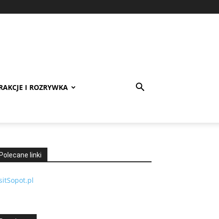
RAKCJE I ROZRYWKA
Polecane linki
sitSopot.pl