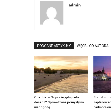
admin
PODOBNE ARTYKUŁY
WIĘCEJ OD AUTORA
Co robić w Sopocie, gdy pada
Sopot – co 
deszcz? Sprawdzone pomysły na
zaplanować
niepogodę
nadmorskim