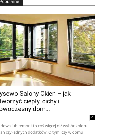
Popularne
ysewo Salony Okien – jak
tworzyć ciepły, cichy i
owoczesny dom...
0
dowa lub remont to coś więcej niż wybór koloru
ian czy ładnych dodatków. O tym, czy w domu