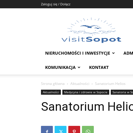
Zaloguj się / Dołącz
Portal
Sopot
NIERUCHOMOŚCI I INWESTYCJE
ADM
KOMUNIKACJA
KONTAKT
Strona główna
Aktualności
Sanatorium Helios
Aktualności
Medycyna i zdrowie w Sopocie
Sanatoria w S
Sanatorium Heli