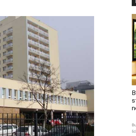
B
s
n
Bu
śc