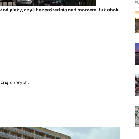
bę
w od plaży, czyli bezpośrednio nad morzem, tuż obok
czną
chorych: