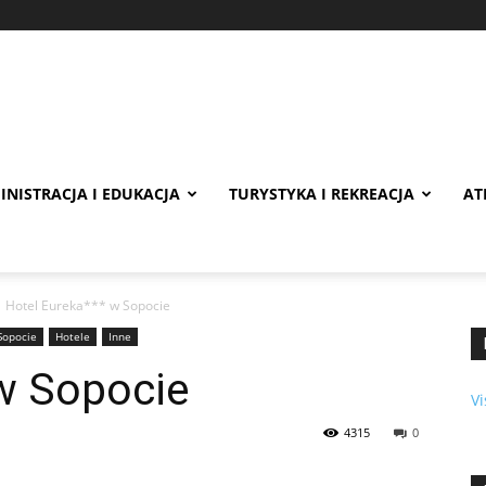
INISTRACJA I EDUKACJA
TURYSTYKA I REKREACJA
AT
Hotel Eureka*** w Sopocie
Sopocie
Hotele
Inne
 w Sopocie
Vi
4315
0