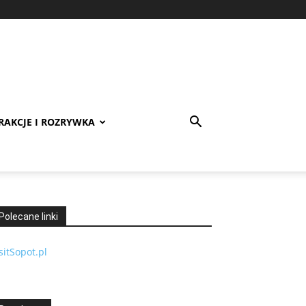
RAKCJE I ROZRYWKA
Polecane linki
sitSopot.pl