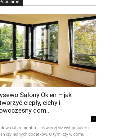
Popularne
ysewo Salony Okien – jak
tworzyć ciepły, cichy i
owoczesny dom...
0
dowa lub remont to coś więcej niż wybór koloru
ian czy ładnych dodatków. O tym, czy w domu