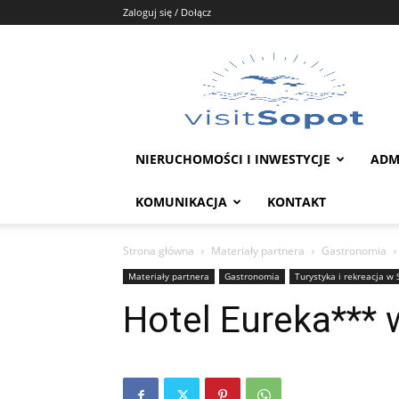
Zaloguj się / Dołącz
Portal
Sopot
NIERUCHOMOŚCI I INWESTYCJE
ADM
KOMUNIKACJA
KONTAKT
Strona główna
Materiały partnera
Gastronomia
Materiały partnera
Gastronomia
Turystyka i rekreacja w 
Hotel Eureka***