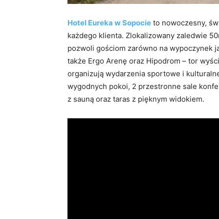
Hotel Eureka w Sopocie
to nowoczesny, świ
każdego klienta. Zlokalizowany zaledwie 5
pozwoli gościom zarówno na wypoczynek ja
także Ergo Arenę oraz Hipodrom – tor wyśc
organizują wydarzenia sportowe i kulturaln
wygodnych pokoi, 2 przestronne sale konfer
z sauną oraz taras z pięknym widokiem.