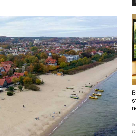
B
s
n
Bu
śc