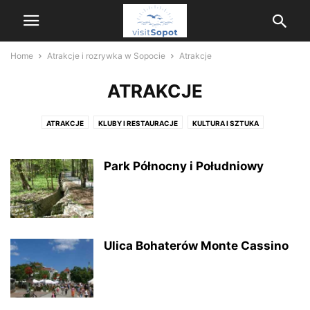
Home
Atrakcje i rozrywka w Sopocie
Atrakcje
ATRAKCJE
ATRAKCJE
KLUBY I RESTAURACJE
KULTURA I SZTUKA
Park Północny i Południowy
Ulica Bohaterów Monte Cassino