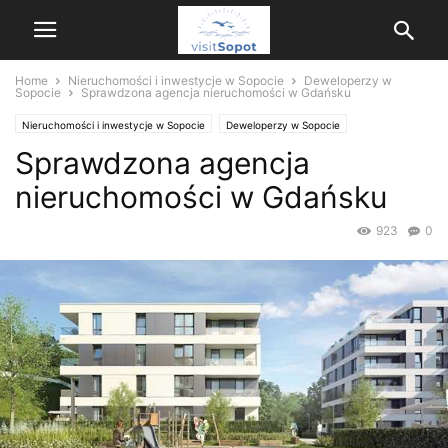
Home
Nieruchomości i inwestycje w Sopocie
Deweloperzy w
Sopocie
Sprawdzona agencja nieruchomości w Gdańsku
Nieruchomości i inwestycje w Sopocie
Deweloperzy w Sopocie
Sprawdzona agencja
Turystyka i rekreacja w Sopocie
Informacje użyteczne
Materiały partnera
Nieruchomości
nieruchomości w Gdańsku
923
0