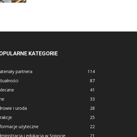
OPULARNE KATEGORIE
teriały partnera
114
tualności
87
olecane
41
ne
33
rowie i uroda
28
rakcje
25
formacje użyteczne
22
ministracja i edukacja w Sopocie
21