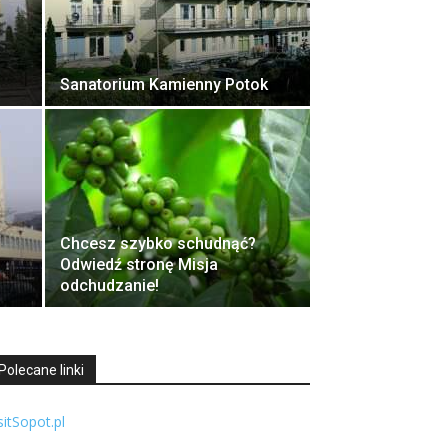
Sanatorium Kamienny Potok
Chcesz szybko schudnąć?
Odwiedź stronę Misja
odchudzanie!
Polecane linki
sitSopot.pl