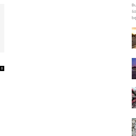
Bu
śc
bę
0