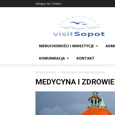
Zaloguj się / Dołącz
Portal
Sopot
NIERUCHOMOŚCI I INWESTYCJE
ADMI
KOMUNIKACJA
KONTAKT
Strona główna
Medycyna i zdrowie w Sopocie
MEDYCYNA I ZDROWIE