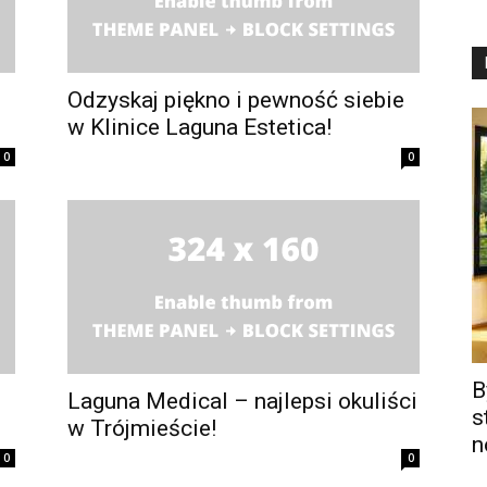
Odzyskaj piękno i pewność siebie
w Klinice Laguna Estetica!
0
0
B
Laguna Medical – najlepsi okuliści
s
w Trójmieście!
n
0
0