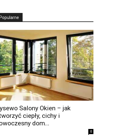
Popularne
ysewo Salony Okien – jak
tworzyć ciepły, cichy i
owoczesny dom...
0