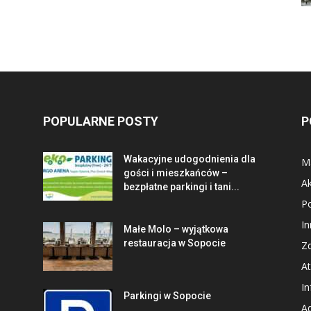
POPULARNE POSTY
P
Wakacyjne udogodnienia dla
Ma
gości i mieszkańców –
Ak
bezpłatne parkingi i tani...
P
In
Małe Molo – wyjątkowa
restauracja w Sopocie
Zd
At
In
Parkingi w Sopocie
Ad