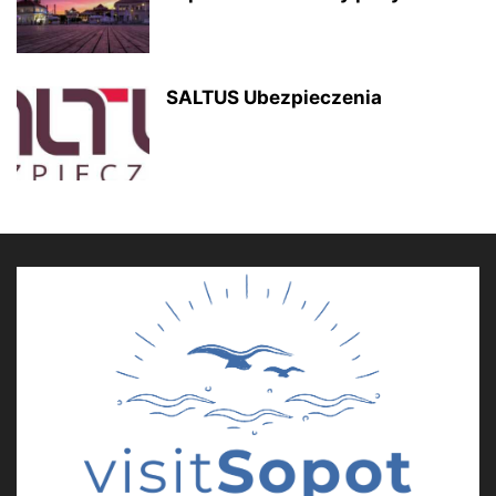
SALTUS Ubezpieczenia