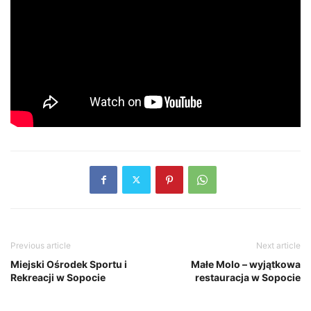
Previous article
Next article
Miejski Ośrodek Sportu i
Małe Molo – wyjątkowa
Rekreacji w Sopocie
restauracja w Sopocie