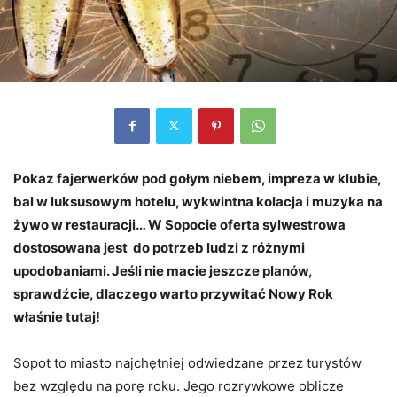
Pokaz fajerwerków pod gołym niebem, impreza w klubie,
bal w luksusowym hotelu, wykwintna kolacja i muzyka na
żywo w restauracji… W Sopocie oferta sylwestrowa
dostosowana jest do potrzeb ludzi z różnymi
upodobaniami. Jeśli nie macie jeszcze planów,
sprawdźcie, dlaczego warto przywitać Nowy Rok
właśnie tutaj!
Sopot to miasto najchętniej odwiedzane przez turystów
bez względu na porę roku. Jego rozrywkowe oblicze