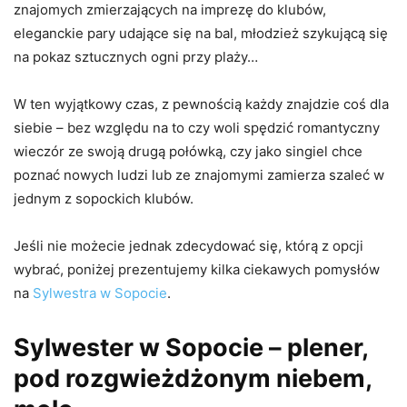
znajomych zmierzających na imprezę do klubów,
eleganckie pary udające się na bal, młodzież szykującą się
na pokaz sztucznych ogni przy plaży…
W ten wyjątkowy czas, z pewnością każdy znajdzie coś dla
siebie – bez względu na to czy woli spędzić romantyczny
wieczór ze swoją drugą połówką, czy jako singiel chce
poznać nowych ludzi lub ze znajomymi zamierza szaleć w
jednym z sopockich klubów.
Jeśli nie możecie jednak zdecydować się, którą z opcji
wybrać, poniżej prezentujemy kilka ciekawych pomysłów
na
Sylwestra w Sopocie
.
Sylwester w Sopocie – plener,
pod rozgwieżdżonym niebem,