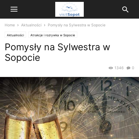
Home
Aktualności
Pomysły na Sylwestra w Sopocie
Aktualności
Atrakcje i rozrywka w Sopocie
Pomysły na Sylwestra w
Sopocie
1346
0