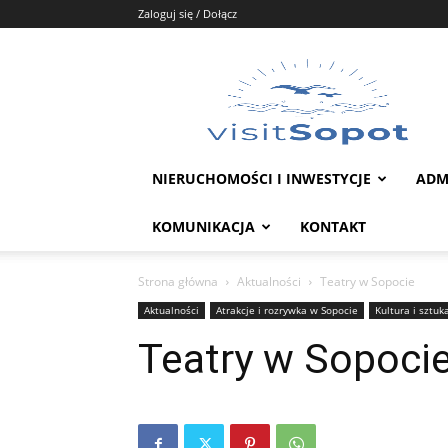
Zaloguj się / Dołącz
Portal
Sopot
NIERUCHOMOŚCI I INWESTYCJE
ADM
KOMUNIKACJA
KONTAKT
Strona główna
Aktualności
Teatry w Sopocie
Aktualności
Atrakcje i rozrywka w Sopocie
Kultura i sztuk
Teatry w Sopoci