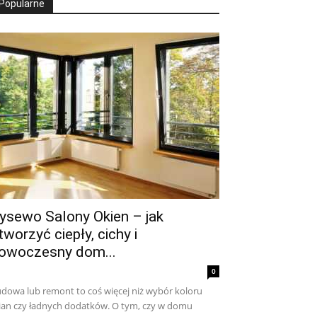
Popularne
ysewo Salony Okien – jak
tworzyć ciepły, cichy i
owoczesny dom...
0
dowa lub remont to coś więcej niż wybór koloru
ian czy ładnych dodatków. O tym, czy w domu