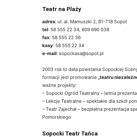
Teatr na Plaży
adres
: ul. al. Mamuszki 2, 81-718 Sopot
tel
: 58 555 22 34, 609 690 038
fax
: 58 555 22 36
kasy
: 58 555 22 34
e-mail
: sopockasa@sopot.pl
2003 rok to data powstania Sopockiej Scen
formacji jest promowanie
„teatru niezależn
ważne projekty:
– Sopocki Ogród Teatralny – letnia prezenta
– Lekcje Teatralne – spektakle dla szkół p
– Teatr Zajechał – bezpłatna prezentacja 
Pomorskiego
Sopocki Teatr Tańca