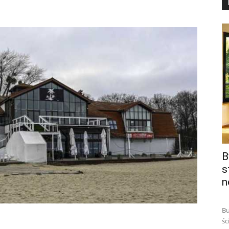
B
s
n
Bu
śc