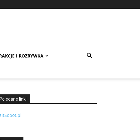
RAKCJE I ROZRYWKA
Polecane linki
sitSopot.pl