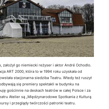
, założył go niemiecki reżyser i aktor André Ochodlo.
ja ART 2000, która to w 1994 roku uzyskała od
wstała stacjonarna siedziba Teatru. Wtedy też ruszył
u odbywają się premiery spektakli w budynku na
uję gościnnie na deskach teatrów w całej Polsce i za
eatru Atelier są „Międzynarodowe Spotkania z Kulturą
ursy i przeglądy twórczości patronki teatru.