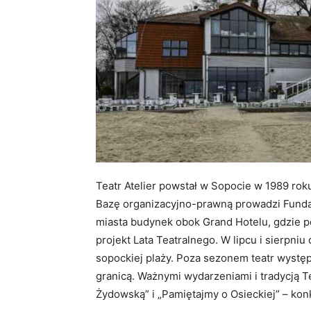
Teatr Atelier powstał w Sopocie w 1989 roku
Bazę organizacyjno-prawną prowadzi Fundac
miasta budynek obok Grand Hotelu, gdzie po
projekt Lata Teatralnego. W lipcu i sierpni
sopockiej plaży. Poza sezonem teatr występ
granicą. Ważnymi wydarzeniami i tradycją T
Żydowską” i „Pamiętajmy o Osieckiej” – konk