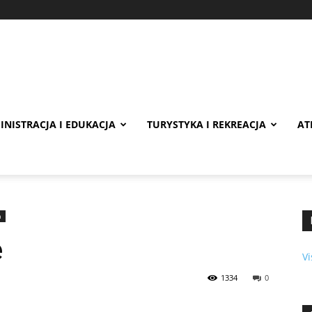
INISTRACJA I EDUKACJA
TURYSTYKA I REKREACJA
AT
a
e
Vi
1334
0