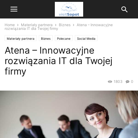
Home
Materiały partnera
Biznes
Atena – Innowacyjne
rozwiązania IT dla Twojej firmy
Materiały partnera
Biznes
Polecane
Social Media
Atena – Innowacyjne
rozwiązania IT dla Twojej
firmy
1803
0