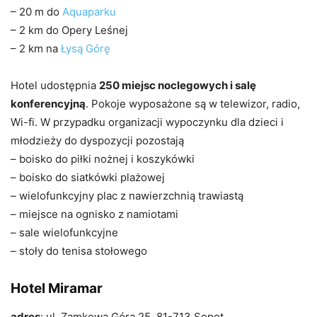
– 20 m do
Aquaparku
– 2 km do Opery Leśnej
– 2 km na
Łysą Górę
Hotel udostępnia
250 miejsc noclegowych i salę
konferencyjną
. Pokoje wyposażone są w telewizor, radio,
Wi-fi. W przypadku organizacji wypoczynku dla dzieci i
młodzieży do dyspozycji pozostają
– boisko do piłki nożnej i koszykówki
– boisko do siatkówki plażowej
– wielofunkcyjny plac z nawierzchnią trawiastą
– miejsce na ognisko z namiotami
– sale wielofunkcyjne
– stoły do tenisa stołowego
Hotel Miramar
adres
: ul. Zamkowa Góra 25, 81-713 Sopot