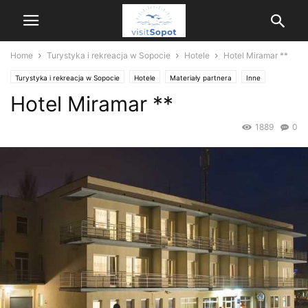
Home
Turystyka i rekreacja w Sopocie
Hotele
Hotel Miramar **
Turystyka i rekreacja w Sopocie
Hotele
Materiały partnera
Inne
Hotel Miramar **
1889
0