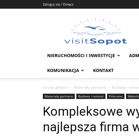
Zaloguj się / Dołącz
Portal
Sopot
NIERUCHOMOŚCI I INWESTYCJE
ADM
KOMUNIKACJA
KONTAKT
Strona główna
Materiały partnera
Budowa i remo
Materiały partnera
Budowa i remont
Polecane
Wykończ
Kompleksowe wy
najlepsza firma