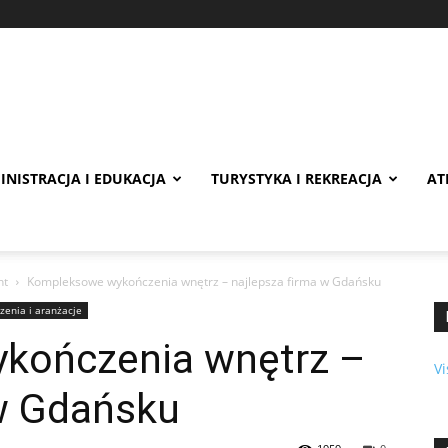
INISTRACJA I EDUKACJA
TURYSTYKA I REKREACJA
AT
nt
Kompleksowe wykończenia wnętrz – najlepsza firma w Gdańsku
enia i aranżacje
kończenia wnętrz –
Vi
 w Gdańsku