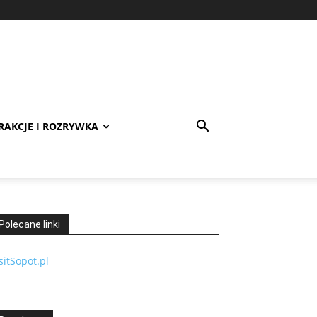
RAKCJE I ROZRYWKA
Polecane linki
sitSopot.pl