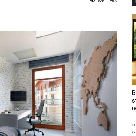
1959
0
B
s
n
Bu
śc