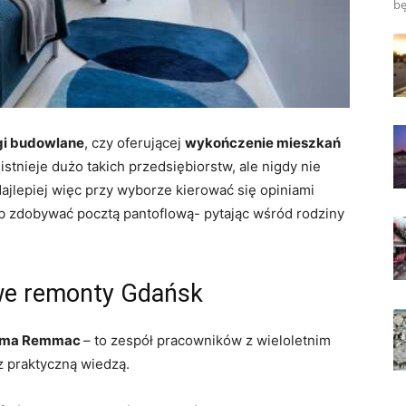
bę
gi budowlane
, czy oferującej
wykończenie mieszkań
istnieje dużo takich przedsiębiorstw, ale nigdy nie
ajlepiej więc przy wyborze kierować się opiniami
ub zdobywać pocztą pantoflową- pytając wśród rodziny
we
remonty Gdańsk
firma Remmac
– to zespół pracowników z wieloletnim
 praktyczną wiedzą.