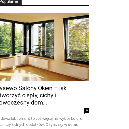
Popularne
ysewo Salony Okien – jak
tworzyć ciepły, cichy i
owoczesny dom...
0
dowa lub remont to coś więcej niż wybór koloru
ian czy ładnych dodatków. O tym, czy w domu