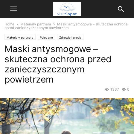
Home
Materiały partnera
Maski antysmogowe – skuteczna ochrona
przed zanieczyszczonym powietrzem
Materiały partnera
Polecane
Zdrowie i uroda
Maski antysmogowe –
skuteczna ochrona przed
zanieczyszczonym
powietrzem
1337
0