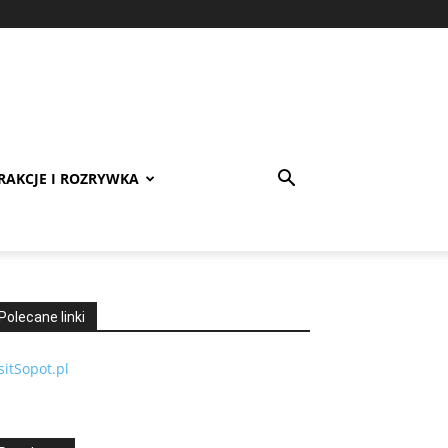
RAKCJE I ROZRYWKA
Polecane linki
sitSopot.pl