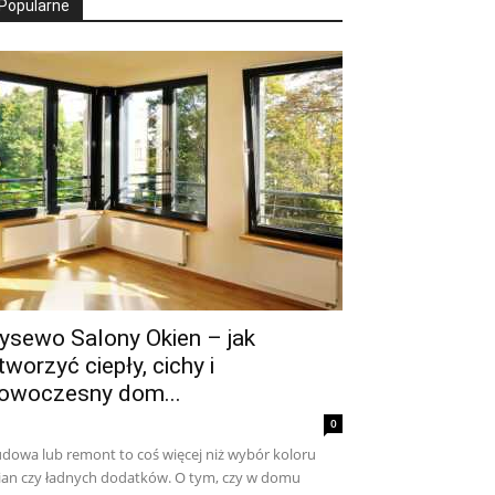
Popularne
ysewo Salony Okien – jak
tworzyć ciepły, cichy i
owoczesny dom...
0
dowa lub remont to coś więcej niż wybór koloru
ian czy ładnych dodatków. O tym, czy w domu