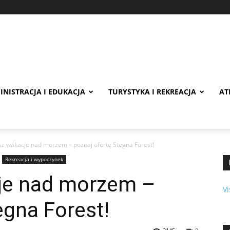
INISTRACJA I EDUKACJA
TURYSTYKA I REKREACJA
AT
sz wakacje nad morzem – poznaj ofertę Stegna Forest!
Rekreacja i wypoczynek
je nad morzem –
Vi
egna Forest!