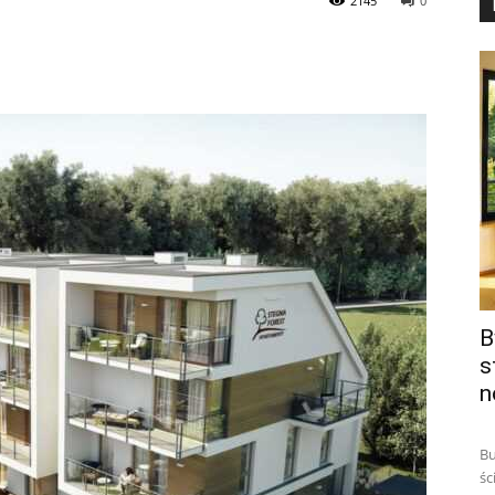
2145
0
B
s
n
Bu
śc