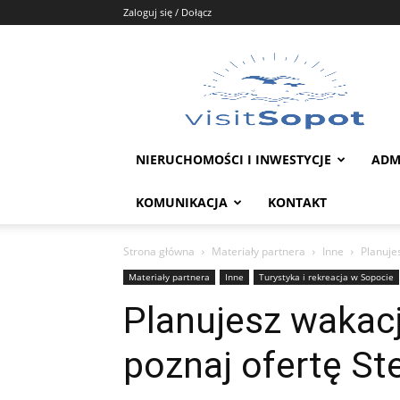
Zaloguj się / Dołącz
Portal
Sopot
NIERUCHOMOŚCI I INWESTYCJE
ADM
KOMUNIKACJA
KONTAKT
Strona główna
Materiały partnera
Inne
Planuje
Materiały partnera
Inne
Turystyka i rekreacja w Sopocie
Planujesz wakac
poznaj ofertę St