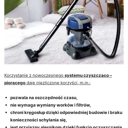
Korzystanie z nowoczesnego
systemu czyszcząco –
piorącego
daje niezliczone korzyści, m.in.:
pozwala na oszczędność czasu,
nie wymaga wymiany worków i filtrów,
chroni kręgosłup dzięki odpowiedniej budowie i braku
konieczności schylania się,
jest przyjazny alergikom dzięki funkcjo oczyszczania