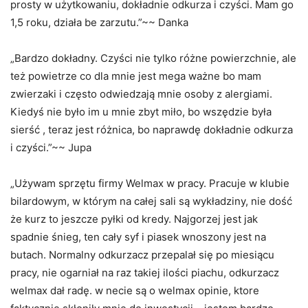
prosty w użytkowaniu, dokładnie odkurza i czyści. Mam go
1,5 roku, działa be zarzutu.”~~ Danka
„Bardzo dokładny. Czyści nie tylko różne powierzchnie, ale
też powietrze co dla mnie jest mega ważne bo mam
zwierzaki i często odwiedzają mnie osoby z alergiami.
Kiedyś nie było im u mnie zbyt miło, bo wszędzie była
sierść , teraz jest różnica, bo naprawdę dokładnie odkurza
i czyści.”~~ Jupa
„Używam sprzętu firmy Welmax w pracy. Pracuje w klubie
bilardowym, w którym na całej sali są wykładziny, nie dość
że kurz to jeszcze pyłki od kredy. Najgorzej jest jak
spadnie śnieg, ten cały syf i piasek wnoszony jest na
butach. Normalny odkurzacz przepalał się po miesiącu
pracy, nie ogarniał na raz takiej ilości piachu, odkurzacz
welmax dał radę. w necie są o welmax opinie, ktore