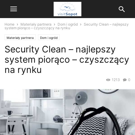
Home
Materiały partnera
Dom i ogród
Security Clean – najlepszy
system piorąco – czyszczący na rynku
Materiały partnera
Dom i ogród
Security Clean – najlepszy
system piorąco – czyszczący
na rynku
1213
0