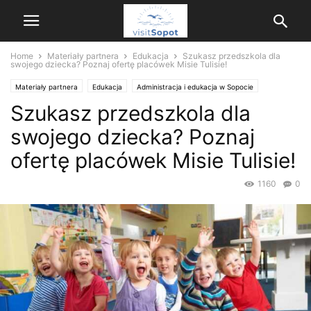
Home
Materiały partnera
Edukacja
Szukasz przedszkola dla
swojego dziecka? Poznaj ofertę placówek Misie Tulisie!
Materiały partnera
Edukacja
Administracja i edukacja w Sopocie
Szukasz przedszkola dla
Szkolnictwo i edukacja
swojego dziecka? Poznaj
ofertę placówek Misie Tulisie!
1160
0