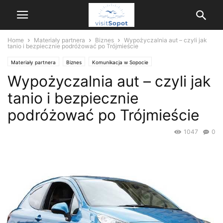
Home
Materiały partnera
Biznes
Wypożyczalnia aut – czyli jak
tanio i bezpiecznie podróżować po Trójmieście
Materiały partnera
Biznes
Komunikacja w Sopocie
Wypożyczalnia aut – czyli jak
tanio i bezpiecznie
podróżować po Trójmieście
1047
0