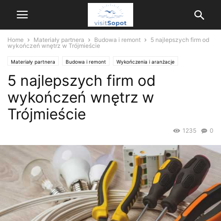
Home
Materiały partnera
Budowa i remont
5 najlepszych firm od
wykończeń wnętrz w Trójmieście
Materiały partnera
Budowa i remont
Wykończenia i aranżacje
5 najlepszych firm od
wykończeń wnętrz w
Trójmieście
1235
0