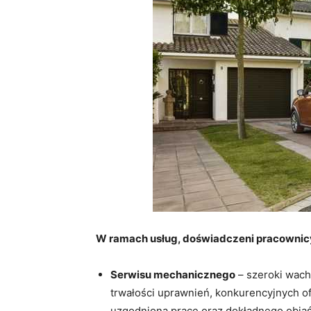
W ramach usług, doświadczeni pracownic
Serwisu mechanicznego
– szeroki wachl
trwałości uprawnień, konkurencyjnych of
uzgodnioną pracę oraz dokładnego objaś