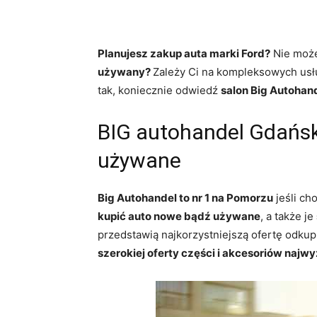
Planujesz zakup auta marki Ford?
Nie może
używany?
Zależy Ci na kompleksowych us
tak, koniecznie odwiedź
salon Big Autohan
BIG autohandel Gdańs
używane
Big Autohandel to nr 1 na Pomorzu
jeśli ch
kupić auto nowe bądź używane
, a także je
przedstawią najkorzystniejszą ofertę odkup
szerokiej oferty części i akcesoriów najwy