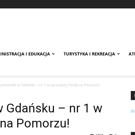
INISTRACJA I EDUKACJA
TURYSTYKA I REKREACJA
AT
utohandel w Gdańsku – nr 1 w sprzedaży Forda na Pomorzu!
w Gdańsku – nr 1 w
Vi
 na Pomorzu!