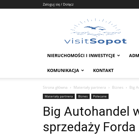
Zaloguj się / Dołącz
Portal
Sopot
NIERUCHOMOŚCI I INWESTYCJE
ADM
KOMUNIKACJA
KONTAKT
Strona główna
Materiały partnera
Biznes
Big A
Materiały partnera
Biznes
Polecane
Big Autohandel 
sprzedaży Forda