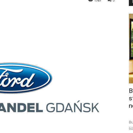
1767
0
B
s
n
Bu
śc