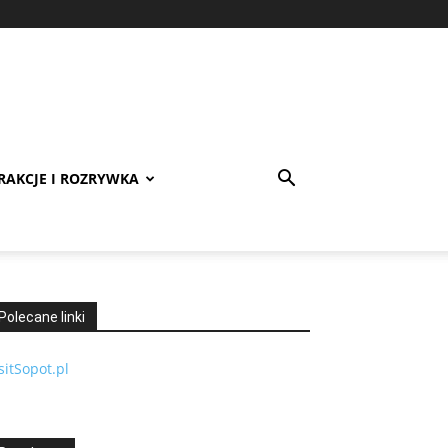
RAKCJE I ROZRYWKA
Polecane linki
sitSopot.pl