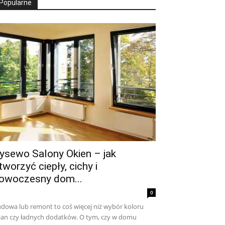
Popularne
ysewo Salony Okien – jak
tworzyć ciepły, cichy i
owoczesny dom...
0
dowa lub remont to coś więcej niż wybór koloru
ian czy ładnych dodatków. O tym, czy w domu