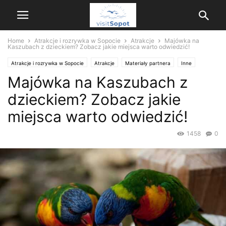
Home
Atrakcje i rozrywka w Sopocie
Atrakcje
Majówka na
Kaszubach z dzieckiem? Zobacz jakie miejsca warto odwiedzić!
Atrakcje i rozrywka w Sopocie
Atrakcje
Materiały partnera
Inne
Majówka na Kaszubach z
dzieckiem? Zobacz jakie
miejsca warto odwiedzić!
1458
0