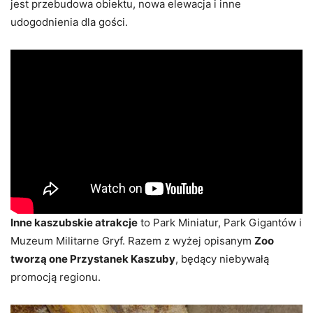
jest przebudowa obiektu, nowa elewacja i inne
udogodnienia dla gości.
Inne kaszubskie atrakcje
to Park Miniatur, Park Gigantów i
Muzeum Militarne Gryf. Razem z wyżej opisanym
Zoo
tworzą one Przystanek Kaszuby
, będący niebywałą
promocją regionu.