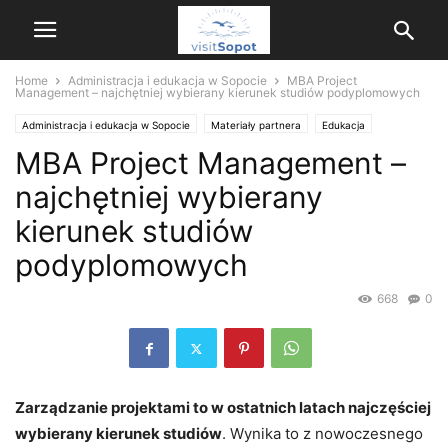
Home
Administracja i edukacja w Sopocie
MBA Project
Management – najchętniej wybierany kierunek studiów podyplomowych
Administracja i edukacja w Sopocie
Materiały partnera
Edukacja
MBA Project Management –
Szkolnictwo i edukacja
najchętniej wybierany
kierunek studiów
podyplomowych
668
0
Zarządzanie projektami to w ostatnich latach najczęściej
wybierany kierunek studiów
. Wynika to z nowoczesnego