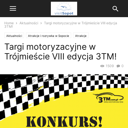
Home
Aktualności
Targi motoryzacyjne w Trójmieście VIII edycja
3TM!
Aktualności
Atrakcje i rozrywka w Sopocie
Atrakcje
Targi motoryzacyjne w
Trójmieście VIII edycja 3TM!
1509
0