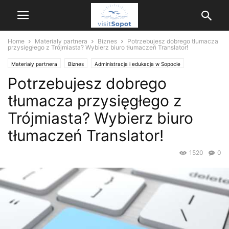
Home
Materiały partnera
Biznes
Potrzebujesz dobrego tłumacza
przysięgłego z Trójmiasta? Wybierz biuro tłumaczeń Translator!
Materiały partnera
Biznes
Administracja i edukacja w Sopocie
Potrzebujesz dobrego
Instytucje
tłumacza przysięgłego z
Trójmiasta? Wybierz biuro
tłumaczeń Translator!
1520
0