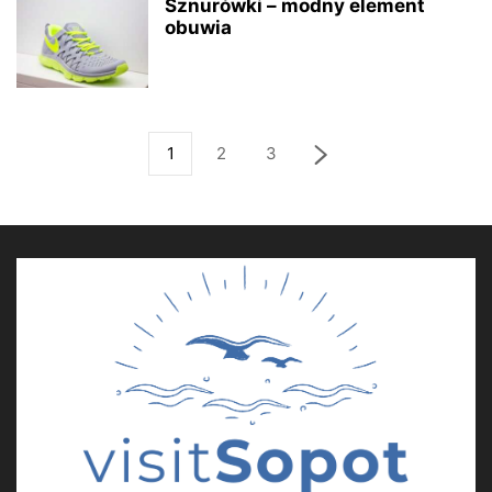
Sznurówki – modny element
obuwia
1
2
3