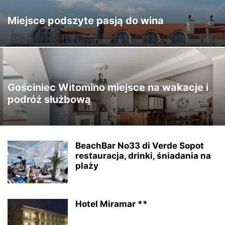
Miejsce podszyte pasją do wina
Gościniec Witomino miejsce na wakacje i
podróż służbową
BeachBar No33 di Verde Sopot
restauracja, drinki, śniadania na
plaży
Hotel Miramar **